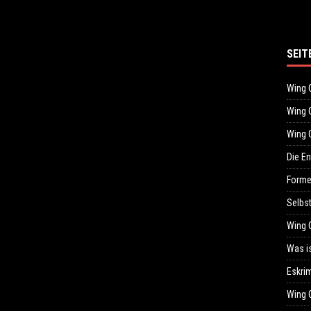
SEIT
Wing 
Wing C
Wing C
Die E
Forme
Selbst
Wing C
Was i
Eskri
Wing 