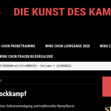
 CHUN PROBETRAINING
WING CHUN LEHRGÄNGE 2020
WING C
WING CHUN FRAUEN BILDERGALERIE
 SEMINAR mit LYN HARMONY – Part zwei
LEHRGÄNGE
 SEMINAR mit LYN HARMONY – Part eins
LEHRGÄNGE
pf
Stockkampf
iver Selbstverteidigung und traditioneller Kampfkunst.