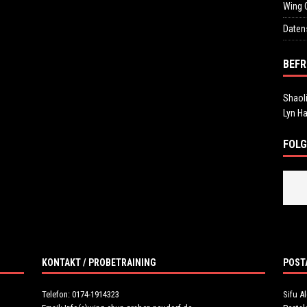
Wing 
Daten
BEFR
Shaol
Lyn H
FOLG
KONTAKT / PROBETRAINING
POST
Telefon: 0174-1914323
Sifu A